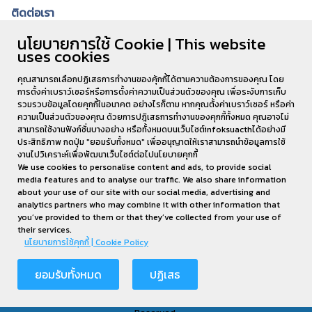
ติดต่อเรา
นโยบายการใช้ Cookie | This website
สำนักงานอธิการบดีและบริหารสินทรัพย์ ชั้น
uses cookies
4 ห้องกองนโยบายและแผน 62/1 ถ.เกษตรสมบูรณ์ ต.กาฬสินธุ์ อ.เมือง จ.กาฬสินธุ์
46000
คุณสามารถเลือกปฏิเสธการทำงานของคุ้กกี้ได้ตามความต้องการของคุณ โดย
การตั้งค่าเบราว์เซอร์หรือการตั้งค่าความเป็นส่วนตัวของคุณ เพื่อระงับการเก็บ
โทร . 043-811-128 ต่อ 6180
รวมรวบข้อมูลโดยคุกกี้ในอนาคต อย่างไรก็ตาม หากคุณตั้งค่าเบราว์เซอร์ หรือค่า
ความเป็นส่วนตัวของคุณ ด้วยการปฎิเสธการทำงานของคุกกี้ทั้งหมด คุณอาจไม่
สามารถใช้งานฟังก์ชั่นบางอย่าง หรือทั้งหมดบนเว็บไซต์infoksuacthได้อย่างมี
ประสิทธิภาพ กดปุ่ม "ยอมรับทั้งหมด" เพื่ออนุญาตให้เราสามารถนำข้อมูลการใช้
งานไปวิเคราะห์เพื่อพัฒนาเว็บไซต์ต่อไปนโยบายคุกกี้
We use cookies to personalise content and ads, to provide social
media features and to analyse our traffic. We also share information
about your use of our site with our social media, advertising and
analytics partners who may combine it with other information that
you’ve provided to them or that they’ve collected from your use of
their services.
นโยบายการใช้คุกกี้ | Cookie Policy
การเปิดเผยข้อมูลของสถาบัน อุดมศึกษา มหาวิทยาลัยกาฬสินธุ์
ยอมรับทั้งหมด
ปฏิเสธ
พัฒนาเว็บไซต์โดย
TEWARIT@ICT.KSU.AC.TH
©2026 All rights