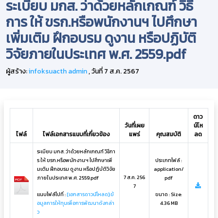
ระเบียบ มกส. ว่าด้วยหลักเกณฑ์ วิธี
การ ให้ ขรก.หรือพนักงานฯ ไปศึกษา
เพิ่มเติม ฝึกอบรม ดูงาน หรือปฏิบัติ
วิจัยภายในประเทศ พ.ศ. 2559.pdf
ผู้สร้าง:
infoksuacth admin
, วันที่ 7 ส.ค. 2567
ดาว
วันที่เผย
น์โห
ไฟล์
ไฟล์เอกสารแนบที่เกี่ยวข้อง
แพร่
คุณสมบัติ
ลด
ระเบียบ มกส. ว่าด้วยหลักเกณฑ์ วิธีกา
ร ให้ ขรก.หรือพนักงานฯ ไปศึกษาเพิ่
ประเภทไฟล์ :
มเติม ฝึกอบรม ดูงาน หรือปฏิบัติวิจัย
application/
7 ส.ค. 256
ภายในประเทศ พ.ศ. 2559.pdf
pdf
7
แนบไฟล์ไปที่ :
[เอกสารดาวน์โหลด]:ข้
ขนาด : Size:
อมูลการให้ทุนเพื่อการพัฒนาดังกล่า
4.36 MB
ว