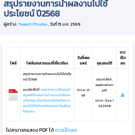
สรุปรายงานการนำผลงานไปใช้
ประโยชน์ ปี2568
ผู้สร้าง:
Tewarit Phudee
, วันที่ 15 ม.ค. 2569
ดาว
วันที่เผย
น์โห
ไฟล์
ไฟล์เอกสารแนบที่เกี่ยวข้อง
แพร่
คุณสมบัติ
ลด
สรุปรายงานการนำผลงานไปใช้ประโย
ชน์ ปี2568
ประเภทไฟล์ :
application/
แนบไฟล์ไปที่ :
[เอกสารดาวน์โหลด]:ข้
15 ม.ค. 25
pdf
อมูลสถิติของการนำ ผลงานวิจัยและ
69
นวัตกรรม เกี่ยวกับเทคโนโลยีที่เหมาะ
ขนาด : Size: 1
สม ไปใช้ให้เกิดประโยชน์แก่ ท้องถิ่นห
34.29 KB
รือชุมชน
ไม่สามารถแสดง PDF ได้
ดาวน์โหลด